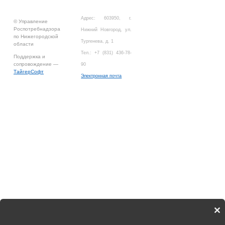
Адрес: 603950, г.
© Управление
Роспотребнадзора
Нижний Новгород, ул.
по Нижегородской
Тургенева, д. 1
области
Тел.: +7 (831) 436-78-
Поддержка и
сопровождение —
90
ТайгерСофт
Электронная почта